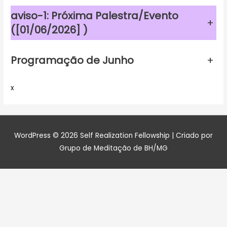
aviso-1: Próxima Palestra/Evento
+
([01/06/2026] )
Programação de Junho
+
x
WordPress © 2026
Self Realization Fellowship
| Criado por
Grupo de Meditação de BH/MG