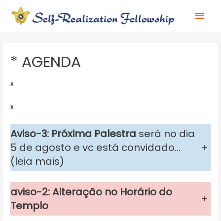
Ir
Men
para
o
prin
conteúdo
* AGENDA
x
x
Aviso-3: Próxima Palestra
será no dia
5 de agosto e vc está convidado…
+
(leia mais)
aviso-2: Alteração no Horário do
+
Templo