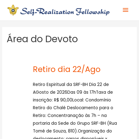
Ir
Men
para
o
prin
conteúdo
Área do Devoto
Retiro dia 22/Ago
Retiro Espiritual da SRF-BH Dia 22 de
AGosto de 2026Das 09 às 17hTaxa de
inscrição: R$ 90,00Local: Condomínio
Retiro do Chalé Deslocamento para o
Retiro: Concentranação às 7h – na
portaria da Sede do Grupo SRF-BH (Rua
Tomé de Souza, 810).Organização do
deslocamento: carros disponíveis x